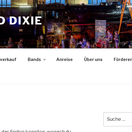
 DIXIE
verkauf
Bands
Anreise
Über uns
Förderer
Suche
nach:
cht das finden konnten, wonach du